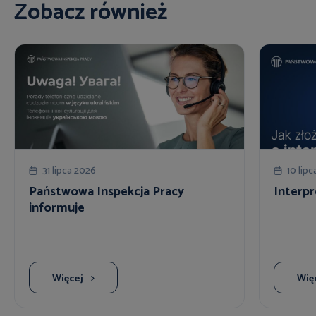
Zobacz również
31 lipca 2026
10 lip
Państwowa Inspekcja Pracy
Interpr
informuje
Więcej
Wię