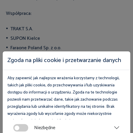
Współpraca:
TRAKT S.A.
SUPON Kielce
Faraone Poland Sp. z o.o.
Platforma Bezpieczeństwa Częstochowa
Zgoda na pliki cookie i przetwarzanie danych
Patronat medialny:
Aby zapewnić jak najlepsze wrażenia korzystamy z technologii,
takich jak pliki cookie, do przechowywania i/lub uzyskiwania
TVP Info
dostępu do informacji o urządzeniu. Zgoda na te technologie
TVP 3
pozwoli nam przetwarzać dane, takie jak zachowanie podczas
przeglądania lub unikalne identyfikatory na tej stronie. Brak
TVP 3 Kielce
wyrażenia zgody lub wycofanie zgody może niekorzystnie
Radio Kielce
radiokielce.pl
wpłynąć na niektóre cechy i funkcje.
Niezbędne