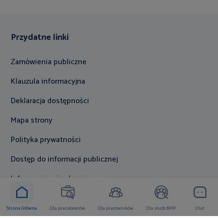
Przydatne linki
Zamówienia publiczne
Klauzula informacyjna
Deklaracja dostępności
Mapa strony
Polityka prywatności
Dostęp do informacji publicznej
Informacje w języku migowym
Na skróty
Strona Główna
Dla pracodawców
Dla pracowników
Dla służb BHP
Chat