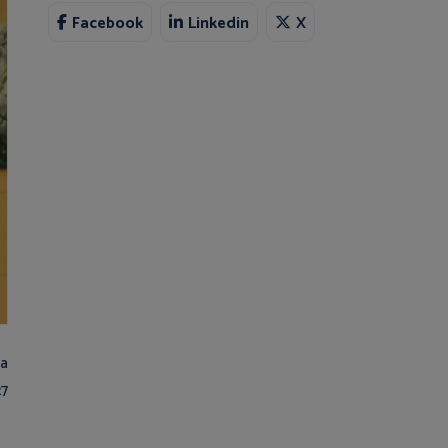
Facebook
Linkedin
X
ia
27