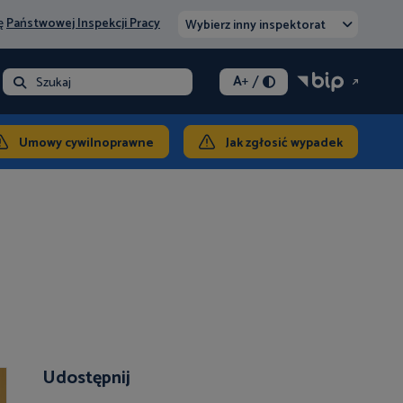
nę
Państwowej Inspekcji Pracy
Wybierz inny inspektorat
/
A
+
- opłata
Szukaj
ontakt
Umowy cywilnoprawne
Jak zgłosić wypadek
Udostępnij