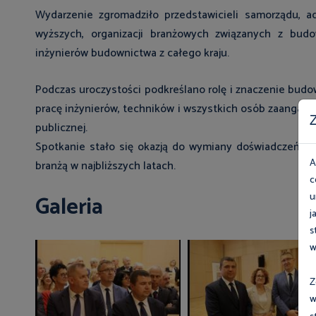
Wydarzenie zgromadziło przedstawicieli samorządu, adm
wyższych, organizacji branżowych związanych z budo
inżynierów budownictwa z całego kraju.
Podczas uroczystości podkreślano rolę i znaczenie budo
pracę inżynierów, techników i wszystkich osób zaangażo
Z
publicznej.
Spotkanie stało się okazją do wymiany doświadczeń, in
A
branżą w najbliższych latach.
c
u
Galeria
j
s
w
Z
w