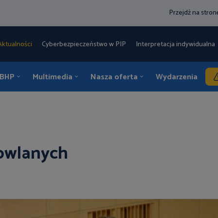
Przejdź na stro
Aktualności
Cyberbezpieczeństwo w PIP
Interpretacja indywidualna 
 BHP
Multimedia
Nasza oferta
Wydarzenia
K
dowlanych