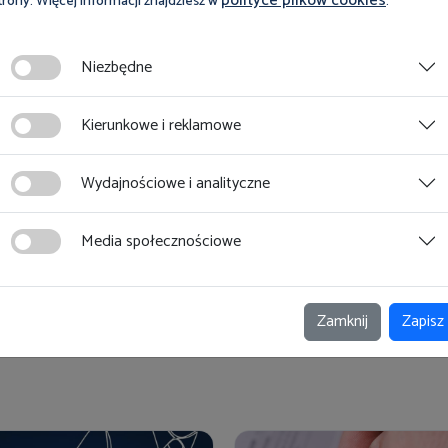
polityce plików cookies
trony. Więcej informacji znajdziesz w
.
Niezbędne
Kierunkowe i reklamowe
Zobacz magazyn Inspektor Pracy
Wydajnościowe i analityczne
Zobacz
Media społecznościowe
Zamknij
Zapisz