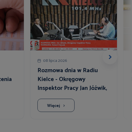
08 lipca 2026
Rozmowa dnia w Radiu
enia
Kielce - Okręgowy
Inspektor Pracy Jan Jóźwik,
ualnej
o najważniejszych zmianach
w ustawie o Państwowej
Więcej
Inspekcji Pracy