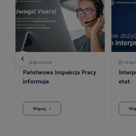
31 lipca 2026
10 lip
Państwowa Inspekcja Pracy
Interp
,
informuje
etat
Więcej
Wię