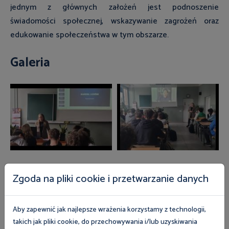
jednym z głównych założeń jest podnoszenie
świadomości społecznej, wskazywanie zagrożeń oraz
edukowanie społeczeństwa w tym obszarze.
Galeria
Zgoda na pliki cookie i przetwarzanie danych
Zobacz magazyn Inspektor Pracy
Aby zapewnić jak najlepsze wrażenia korzystamy z technologii,
takich jak pliki cookie, do przechowywania i/lub uzyskiwania