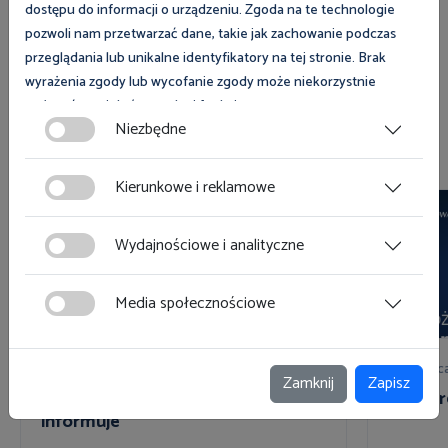
dostępu do informacji o urządzeniu. Zgoda na te technologie
Zobacz
pozwoli nam przetwarzać dane, takie jak zachowanie podczas
przeglądania lub unikalne identyfikatory na tej stronie. Brak
wyrażenia zgody lub wycofanie zgody może niekorzystnie
wpłynąć na niektóre cechy i funkcje.
Niezbędne
Zobacz również
Zgoda na pliki cookies jest dobrowolna i można ją wycofać lub
zmodyfikować w dowolnym momencie klikając w przycisk
Kierunkowe i reklamowe
ciasteczka w lewym dolnym rogu strony. Więcej informacji
polityce plików cookies
znajdziesz w
.
Wydajnościowe i analityczne
Media społecznościowe
31 lipca 2026
10 lip
Zamknij
Zapisz
Państwowa Inspekcja Pracy
Interpr
informuje