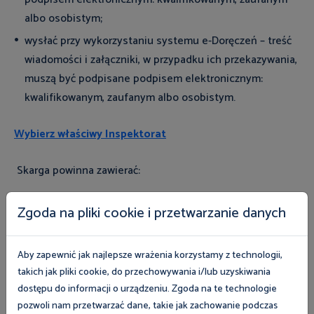
albo osobistym;
wysłać przy wykorzystaniu systemu e-Doręczeń – treść
wiadomości i załączniki, w przypadku ich przekazywania,
muszą być podpisane podpisem elektronicznym:
kwalifikowanym, zaufanym albo osobistym.
Wybierz właściwy Inspektorat
Skarga powinna zawierać:
imię i nazwisko wnoszącego;
Zgoda na pliki cookie i przetwarzanie danych
adres do korespondencji stacjonarny, w szczególności w
przypadku skargi wnoszonej w postaci papierowej, a w
Aby zapewnić jak najlepsze wrażenia korzystamy z technologii,
przypadku skargi wniesionej drogą elektroniczną adres
takich jak pliki cookie, do przechowywania i/lub uzyskiwania
środka komunikacji elektronicznej (np. adres e-mail),
dostępu do informacji o urządzeniu. Zgoda na te technologie
jeżeli nie wynika on z wniesionej skargi;
pozwoli nam przetwarzać dane, takie jak zachowanie podczas