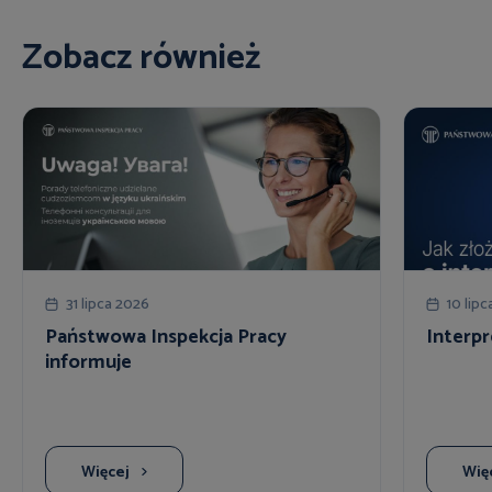
Zobacz również
31 lipca 2026
10 lip
Państwowa Inspekcja Pracy
Interpr
informuje
Więcej
Wię