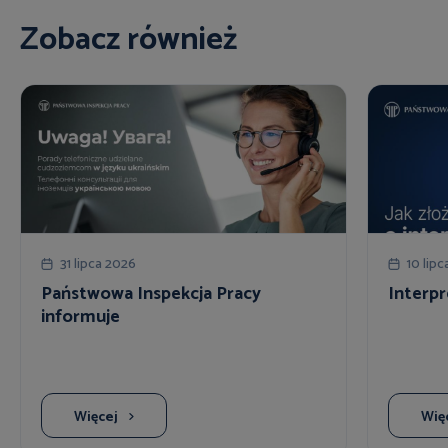
Zobacz również
31 lipca 2026
10 lip
Państwowa Inspekcja Pracy
Interpr
informuje
Więcej
Wię