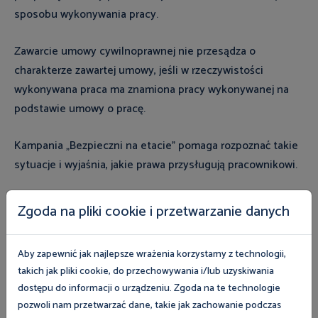
sposobu wykonywania pracy.
Zawarcie umowy cywilnoprawnej nie przesądza o
charakterze zawartej umowy, jeśli w rzeczywistości
wykonywana praca ma znamiona pracy wykonywanej na
podstawie umowy o pracę.
Kampania „Bezpieczni na etacie” pomaga rozpoznać takie
sytuacje i wyjaśnia, jakie prawa przysługują pracownikowi.
Pracodawco, upewnij się, jaka
Zgoda na pliki cookie i przetwarzanie danych
umowa jest właściwa!
Aby zapewnić jak najlepsze wrażenia korzystamy z technologii,
„Bezpieczni na etacie” to również wsparcie dla
takich jak pliki cookie, do przechowywania i/lub uzyskiwania
pracodawców, którzy chcą prawidłowo dobrać formę
dostępu do informacji o urządzeniu. Zgoda na te technologie
zatrudnienia do sposobu wykonywania pracy.
pozwoli nam przetwarzać dane, takie jak zachowanie podczas