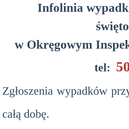
Infolinia wypad
święt
w Okręgowym Inspekt
5
tel:
Zgłoszenia wypadków przy
całą dobę.