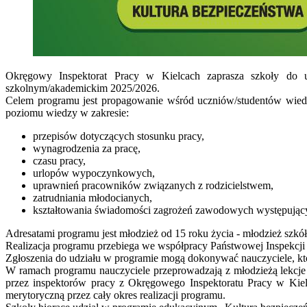
Okręgowy Inspektorat Pracy w Kielcach zaprasza szkoły do u
szkolnym/akademickim 2025/2026.
Celem programu jest propagowanie wśród uczniów/studentów wiedz
poziomu wiedzy w zakresie:
przepisów dotyczących stosunku pracy,
wynagrodzenia za pracę,
czasu pracy,
urlopów wypoczynkowych,
uprawnień pracowników związanych z rodzicielstwem,
zatrudniania młodocianych,
kształtowania świadomości zagrożeń zawodowych występujący
Adresatami programu jest młodzież od 15 roku życia - młodzież szkół
Realizacja programu przebiega we współpracy Państwowej Inspekcj
Zgłoszenia do udziału w programie mogą dokonywać nauczyciele, któr
W ramach programu nauczyciele przeprowadzają z młodzieżą lekcje 
przez inspektorów pracy z Okręgowego Inspektoratu Pracy w Kie
merytoryczną przez cały okres realizacji programu.