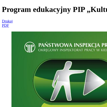
Program edukacyjny PIP „Kultu
Drukuj
PDF